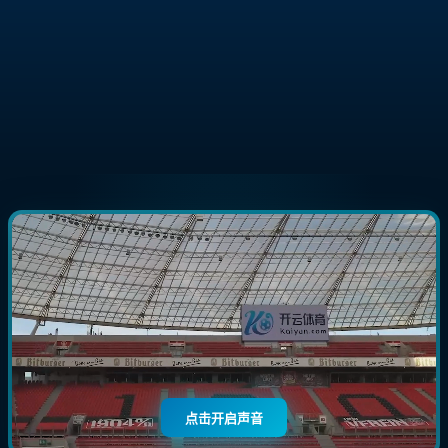
点击开启声音