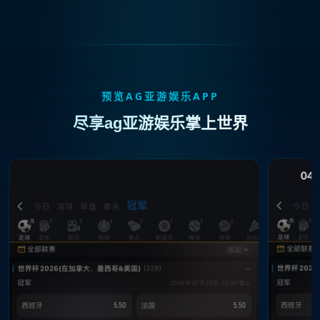
预览AG亚游娱乐APP
尽享ag亚游娱乐掌上世界