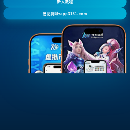
新人教程
易记网址:app3131.com