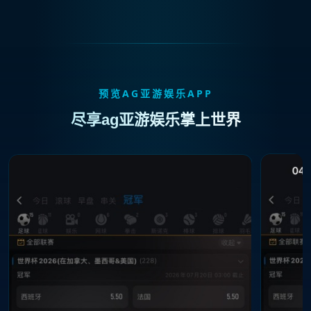
预览AG亚游娱乐APP
尽享ag亚游娱乐掌上世界