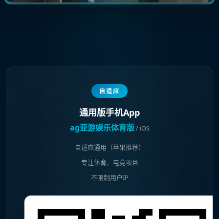
自适应
通用版手机App
ag亚游娱乐体育版
/ iOS
自适应通用（苹果推荐）
专注体育、电竞项目
不限制用户IP